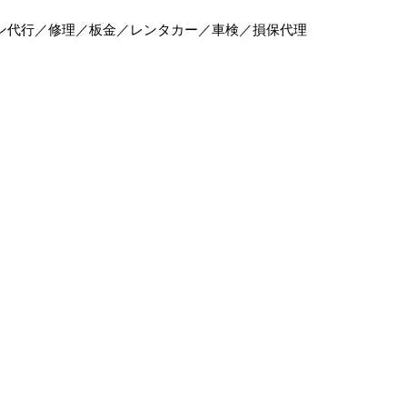
ン代行／修理／板金／レンタカー／車検／損保代理