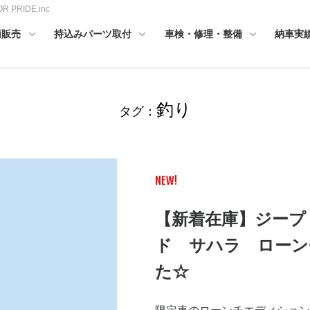
RIDE.inc
両販売
持込みパーツ取付
車検・修理・整備
納車実
釣り
タグ：
NEW!
【新着在庫】ジープ
ド サハラ ローン
た☆