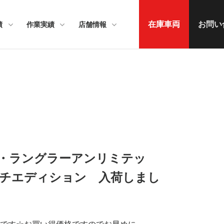
在庫車両
お問い
績
作業実績
店舗情報
・ラングラーアンリミテッ
チエディション 入荷しまし