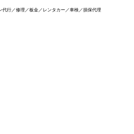
ン代行／修理／板金／レンタカー／車検／損保代理