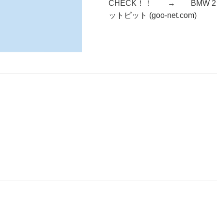
CHECK！！ → BMW 
ットピット (goo-net.com)