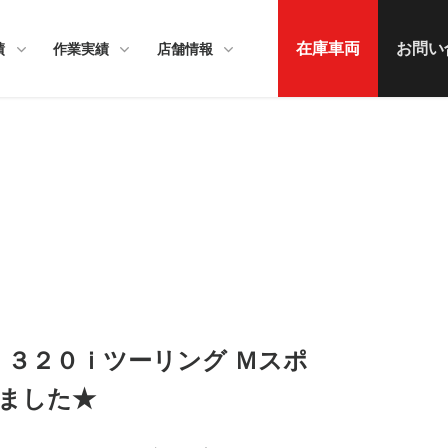
在庫車両
お問い
績
作業実績
店舗情報
 ３２０ｉツーリング Ｍスポ
ました★