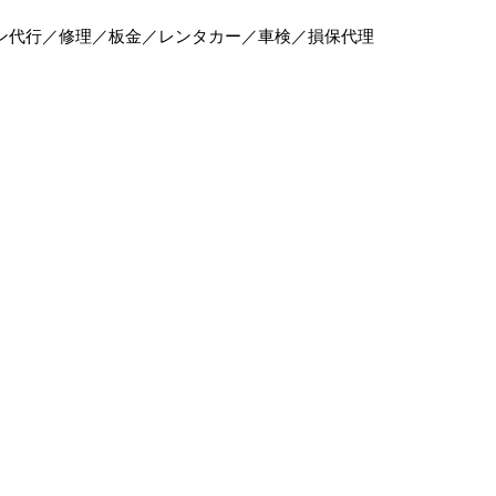
ン代行／修理／板金／レンタカー／車検／損保代理