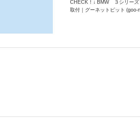
CHECK！↓ BMW ３シリ
取付｜グーネットピット (goo-net