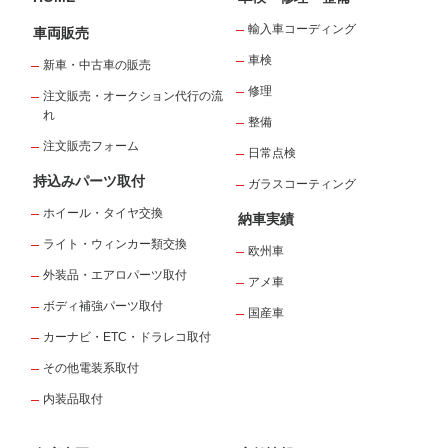
輸入車コーディング
車両販売
車検
新車・中古車の販売
修理
注文販売・オークション代行の流
れ
整備
注文販売フォーム
日常点検
持込みパーツ取付
ガラスコーティング
ホイール・タイヤ交換
納車実績
ライト・ウィンカー類交換
欧州車
外装品・エアロパーツ取付
アメ車
ボディ補強パーツ取付
国産車
カーナビ・ETC・ドラレコ取付
その他電装系取付
内装品取付