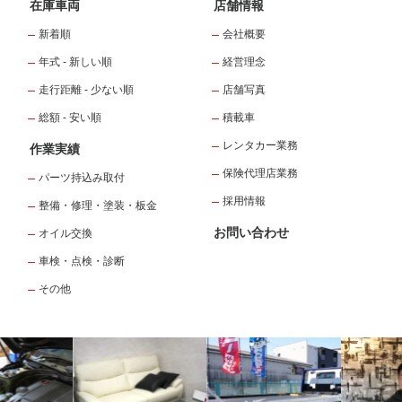
在庫車両
店舗情報
新着順
会社概要
年式 - 新しい順
経営理念
走行距離 - 少ない順
店舗写真
総額 - 安い順
積載車
レンタカー業務
作業実績
保険代理店業務
パーツ持込み取付
採用情報
整備・修理・塗装・板金
お問い合わせ
オイル交換
車検・点検・診断
その他