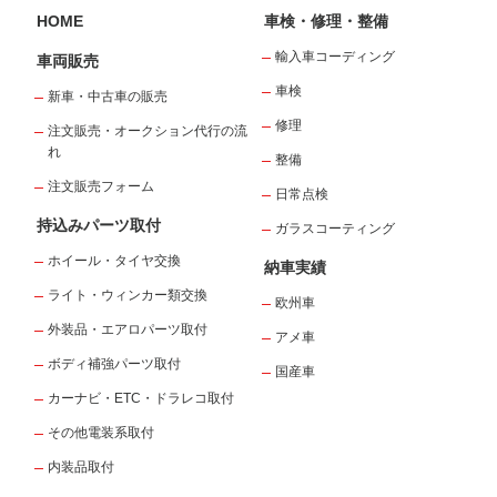
HOME
車検・修理・整備
輸入車コーディング
車両販売
車検
新車・中古車の販売
修理
注文販売・オークション代行の流
れ
整備
注文販売フォーム
日常点検
持込みパーツ取付
ガラスコーティング
ホイール・タイヤ交換
納車実績
ライト・ウィンカー類交換
欧州車
外装品・エアロパーツ取付
アメ車
ボディ補強パーツ取付
国産車
カーナビ・ETC・ドラレコ取付
その他電装系取付
内装品取付