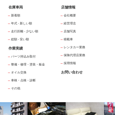
在庫車両
店舗情報
新着順
会社概要
年式 - 新しい順
経営理念
走行距離 - 少ない順
店舗写真
総額 - 安い順
積載車
レンタカー業務
作業実績
保険代理店業務
パーツ持込み取付
採用情報
整備・修理・塗装・板金
お問い合わせ
オイル交換
車検・点検・診断
その他