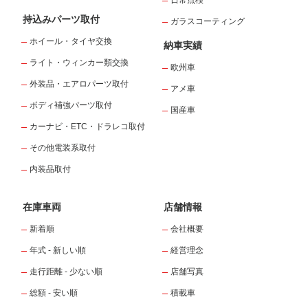
日常点検
持込みパーツ取付
ガラスコーティング
ホイール・タイヤ交換
納車実績
ライト・ウィンカー類交換
欧州車
外装品・エアロパーツ取付
アメ車
ボディ補強パーツ取付
国産車
カーナビ・ETC・ドラレコ取付
その他電装系取付
内装品取付
在庫車両
店舗情報
新着順
会社概要
年式 - 新しい順
経営理念
走行距離 - 少ない順
店舗写真
総額 - 安い順
積載車