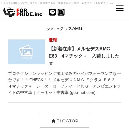
EクラスAMG | ベンツ・輸入車・国産車の新車・中古車販売・買取・カスタム｜FOR PRIDE.inc
EクラスAMG
タグ：
NEW!
【新着在庫】メルセデスAMG
E63 4マチック＋ 入荷しました
☆
プロテクションラッピング施工済みのハイパフォーマンスな一
台です！！ CHECK！！ メルセデスＡＭＧ Ｅクラス Ｅ６３
４マチック＋ レーダーセーフティーＰＫＧ アンビエントラ
イトの中古車｜グーネット中古車 (goo-net.com)
BLOGTOP