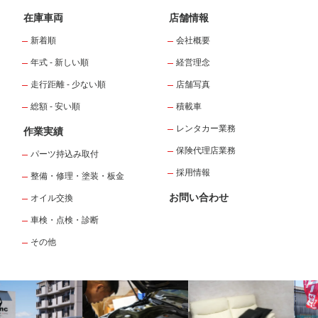
在庫車両
店舗情報
新着順
会社概要
年式 - 新しい順
経営理念
走行距離 - 少ない順
店舗写真
総額 - 安い順
積載車
レンタカー業務
作業実績
保険代理店業務
パーツ持込み取付
採用情報
整備・修理・塗装・板金
お問い合わせ
オイル交換
車検・点検・診断
その他