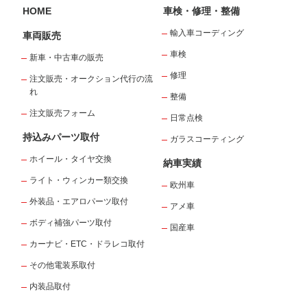
HOME
車検・修理・整備
輸入車コーディング
車両販売
車検
新車・中古車の販売
修理
注文販売・オークション代行の流
れ
整備
注文販売フォーム
日常点検
持込みパーツ取付
ガラスコーティング
ホイール・タイヤ交換
納車実績
ライト・ウィンカー類交換
欧州車
外装品・エアロパーツ取付
アメ車
ボディ補強パーツ取付
国産車
カーナビ・ETC・ドラレコ取付
その他電装系取付
内装品取付