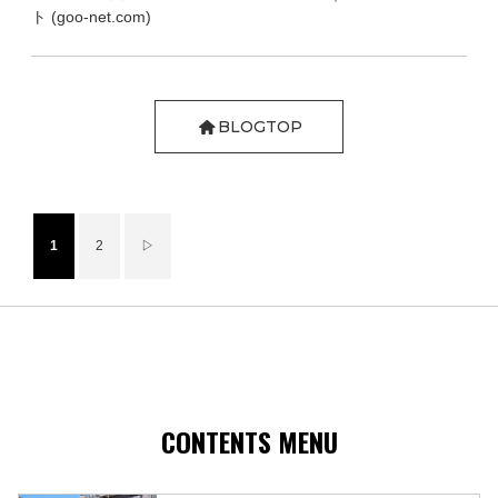
ト (goo-net.com)
BLOGTOP
1
2
▷
CONTENTS MENU