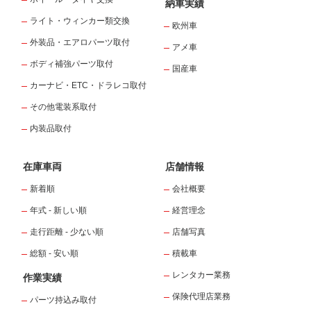
納車実績
ライト・ウィンカー類交換
欧州車
外装品・エアロパーツ取付
アメ車
ボディ補強パーツ取付
国産車
カーナビ・ETC・ドラレコ取付
その他電装系取付
内装品取付
在庫車両
店舗情報
新着順
会社概要
年式 - 新しい順
経営理念
走行距離 - 少ない順
店舗写真
総額 - 安い順
積載車
レンタカー業務
作業実績
保険代理店業務
パーツ持込み取付