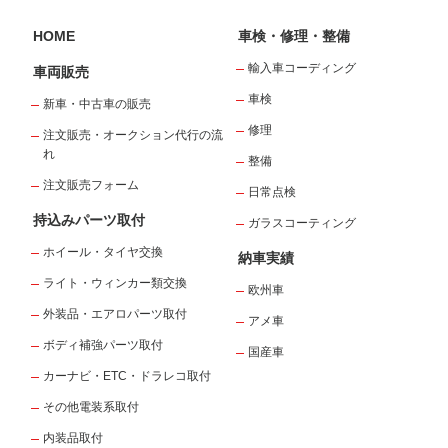
HOME
車検・修理・整備
輸入車コーディング
車両販売
車検
新車・中古車の販売
修理
注文販売・オークション代行の流
れ
整備
注文販売フォーム
日常点検
持込みパーツ取付
ガラスコーティング
ホイール・タイヤ交換
納車実績
ライト・ウィンカー類交換
欧州車
外装品・エアロパーツ取付
アメ車
ボディ補強パーツ取付
国産車
カーナビ・ETC・ドラレコ取付
その他電装系取付
内装品取付