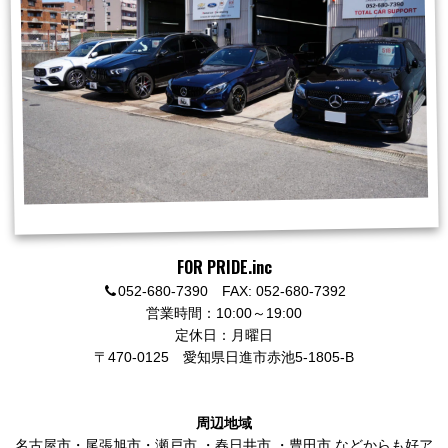
FOR PRIDE.inc
052-680-7390 FAX: 052-680-7392
営業時間：10:00～19:00
定休日：月曜日
〒470-0125
愛知県日進市赤池5-1805-B
周辺地域
名古屋市
・
尾張旭市
・
瀬戸市
・
春日井市
・
豊田市
などからも好ア